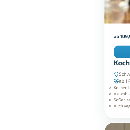
ab
109
Koch
Schw
ab 1 
Kochen l
Vielzahl
Soßen se
Auch veg