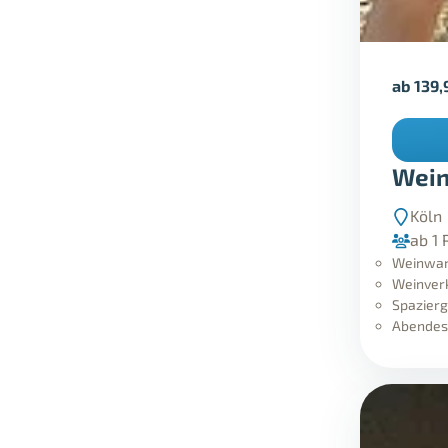
ab
139,
Wein
Köln
ab 1 
Weinwan
Weinverk
Spazierg
Abendess