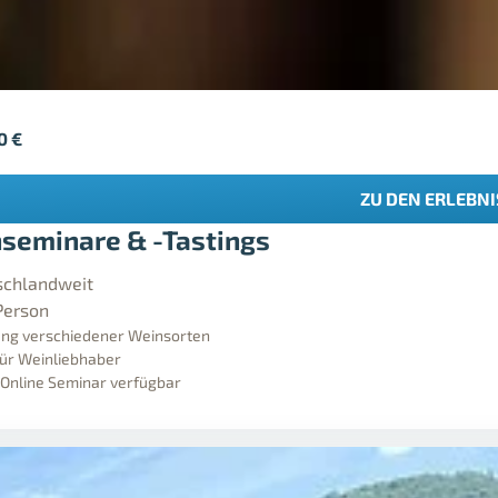
90
€
ZU DEN ERLEBN
seminare & -Tastings
schlandweit
Person
ng verschiedener Weinsorten
für Weinliebhaber
 Online Seminar verfügbar