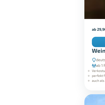
ab
29,
Wein
deut
ab 1 
Verkostu
perfekt 
auch als