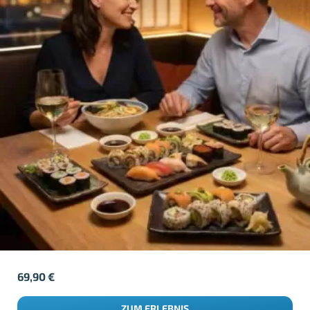
69,90
€
ZUM ERLEBNIS