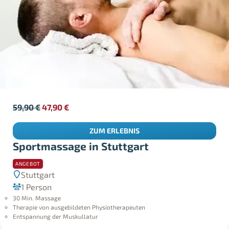
59,90
€
47,90
€
ZUM ERLEBNIS
Sportmassage in Stuttgart
ANGEBOT
Stuttgart
1 Person
30 Min. Massage
Therapie von ausgebildeten Physiotherapeuten
Entspannung der Muskullatur