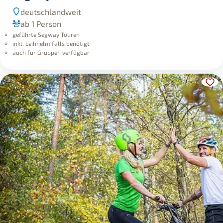
deutschlandweit
ab 1 Person
geführte Segway Touren
inkl. Leihhelm falls benötigt
auch für Gruppen verfügbar