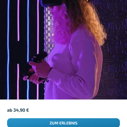
ab
34,90
€
ZUM ERLEBNIS