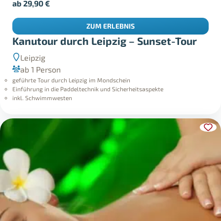
ab
29,90
€
ZUM ERLEBNIS
Kanutour durch Leipzig – Sunset-Tour
Leipzig
ab 1 Person
geführte Tour durch Leipzig im Mondschein
Einführung in die Paddeltechnik und Sicherheitsaspekte
inkl. Schwimmwesten