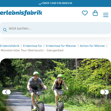
ÜBER 1.000 ERLEBNISSE
Erlebnisfabrik
|
Erlebnisse für
|
Erlebnisse für Männer
|
Action für Männer
|
Monsterroller Tour Oberlausitz – Georgenbad