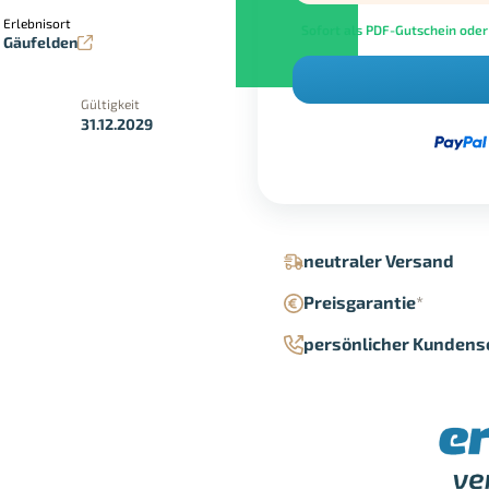
Erlebnisort
Sofort als PDF-Gutschein oder
Gäufelden
Gültigkeit
31.12.2029
in der Geschäftsstelle
Google Pay
neutraler Versand
Preisgarantie
*
persönlicher Kundens