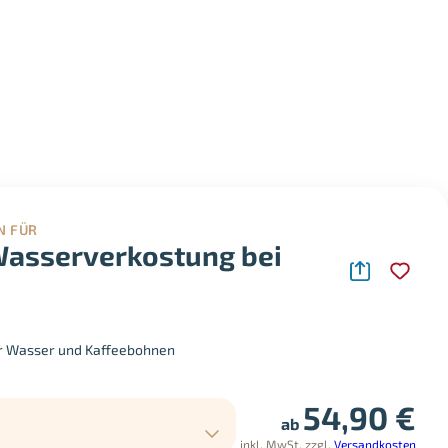
N FÜR
Wasserverkostung bei
er Wasser und Kaffeebohnen
54,90
€
ab
inkl. MwSt.
zzgl.
Versandkosten