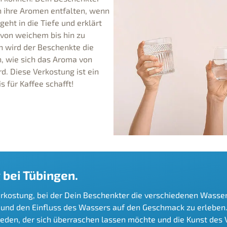
h ihre Aromen entfalten, wenn
eht in die Tiefe und erklärt
 von weichem bis hin zu
n wird der Beschenkte die
, wie sich das Aroma von
. Diese Verkostung ist ein
s für Kaffee schafft!
bei Tübingen.
verkostung, bei der Dein Beschenkter die verschiedenen Wasse
d den Einfluss des Wassers auf den Geschmack zu erleben. O
jeden, der sich überraschen lassen möchte und die Kunst des 