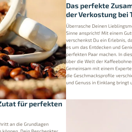
Das perfekte Zusam
der Verkostung bei
Überrasche Deinen Lieblingsm
Sinne anspricht! Mit einem Gu
verschenkst Du ein Erlebnis, d
es um das Entdecken und Geni
perfekten Paar machen. In die
über die Welt der Kaffeebohne
Gemeinsam mit einem Experten 
die Geschmacksprofile verschi
und Genuss in Einklang bringt u
utat für perfekten
hritt an die Grundlagen
in können. Dein Beschenkter