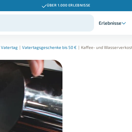
ÜBER 1.000 ERLEBNISSE
Erlebnisse
 Vatertag
|
Vatertagsgeschenke bis 50 €
|
Kaffee- und Wasserverkost