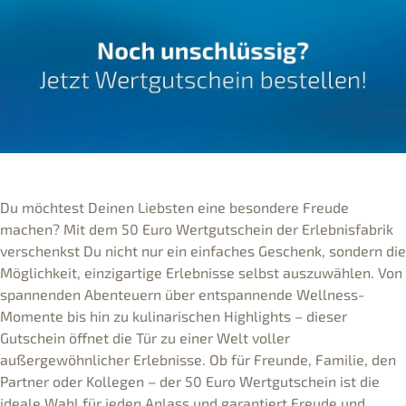
Du möchtest Deinen Liebsten eine besondere Freude
machen? Mit dem 50 Euro Wertgutschein der Erlebnisfabrik
verschenkst Du nicht nur ein einfaches Geschenk, sondern die
Möglichkeit, einzigartige Erlebnisse selbst auszuwählen. Von
spannenden Abenteuern über entspannende Wellness-
Momente bis hin zu kulinarischen Highlights – dieser
Gutschein öffnet die Tür zu einer Welt voller
außergewöhnlicher Erlebnisse. Ob für Freunde, Familie, den
Partner oder Kollegen – der 50 Euro Wertgutschein ist die
ideale Wahl für jeden Anlass und garantiert Freude und