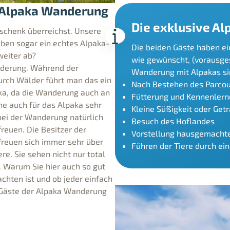
e Alpaka Wanderung
Die exklusive Al
schenk überreichst. Unsere
aben sogar ein echtes Alpaka-
Die beiden Gäste haben e
weiter ab?
wie gewünscht, (vorausgese
nderung. Während der
Wanderung mit Alpakas sin
urch Wälder führt man das ein
Nach Bestehen des Parcou
aka, da die Wanderung auch an
Fütterung und Kennenlern
che auch für das Alpaka sehr
Kleine Süßigkeit oder Get
ei der Wanderung natürlich
Besuch des Hoflandes
reuen. Die Besitzer der
Vorstellung hausgemachte
freuen sich immer sehr über
Führen der Tiere durch ei
e. Sie sehen nicht nur total
. Warum Sie hier auch so gut
chten ist und ob jeder einfach
e Gäste der Alpaka Wanderung