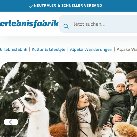
NEUTRALER & SCHNELLER VERSAND
Erlebnisfabrik
|
Kultur & Lifestyle
|
Alpaka Wanderungen
|
Alpaka Wa