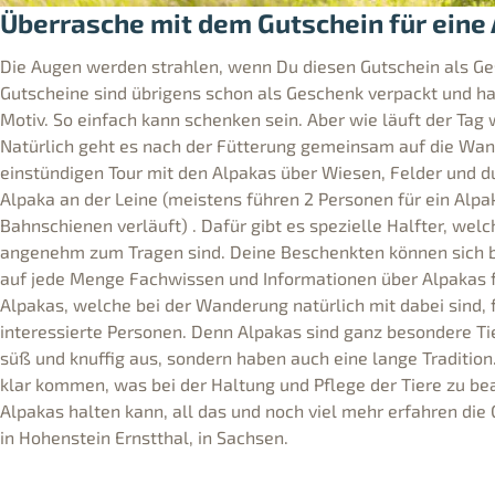
Überrasche mit dem Gutschein für ein
Die Augen werden strahlen, wenn Du diesen Gutschein als Ge
Gutscheine sind übrigens schon als Geschenk verpackt und h
Motiv. So einfach kann schenken sein. Aber wie läuft der Tag 
Natürlich geht es nach der Fütterung gemeinsam auf die Wa
einstündigen Tour mit den Alpakas über Wiesen, Felder und d
Alpaka an der Leine (meistens führen 2 Personen für ein Alp
Bahnschienen verläuft) . Dafür gibt es spezielle Halfter, wel
angenehm zum Tragen sind. Deine Beschenkten können sich b
auf jede Menge Fachwissen und Informationen über Alpakas f
Alpakas, welche bei der Wanderung natürlich mit dabei sind, 
interessierte Personen. Denn Alpakas sind ganz besondere Tier
süß und knuffig aus, sondern haben auch eine lange Tradition
klar kommen, was bei der Haltung und Pflege der Tiere zu bea
Alpakas halten kann, all das und noch viel mehr erfahren di
in Hohenstein Ernstthal, in Sachsen.