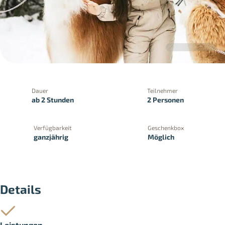
Dauer
Teilnehmer
ab 2 Stunden
2 Personen
Verfügbarkeit
Geschenkbox
ganzjährig
Möglich
PayPal
Kreditkartenzahlung
Zahlung 
Details
Leistungen