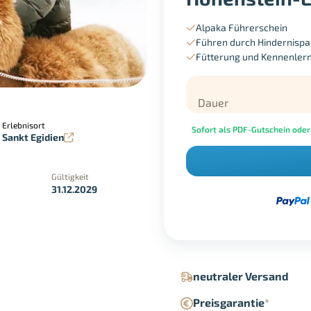
Alpaka Führerschein
Führen durch Hindernispa
Fütterung und Kennenler
Dauer
Erlebnisort
Sofort als PDF-Gutschein oder
Sankt Egidien
Gültigkeit
31.12.2029
in der Geschäftsstelle
Google Pay
neutraler Versand
Preisgarantie
*