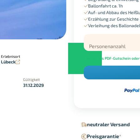
Ballonfahrt ca. 1h
Auf- und Abbau des Heißl
Erzählung zur Geschichte 
Verleihung des Ballonadel
Personenanzahl
Erlebnisort
Sofort als PDF-Gutschein oder
Lübeck
Gültigkeit
31.12.2029
in der Geschäftsstelle
Google Pay
neutraler Versand
Preisgarantie
*