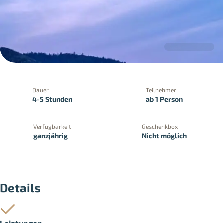
Dauer
Teilnehmer
4-5 Stunden
ab 1 Person
Verfügbarkeit
Geschenkbox
ganzjährig
Nicht möglich
PayPal
Kreditkartenzahlung
Zahlung 
Details
Leistungen