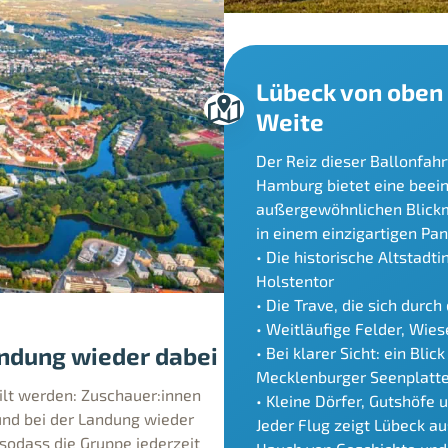
Lübeck von oben
Weite
Der Reiz dieser Ballonfahrt
Hamburg bietet eine beei
außergewöhnlichen Blickm
in einem einzigartigen Pa
• Die historische Altstadt
Holstentor
• Die Trave, die sich durch
• Weitläufige Felder, Wie
andung wieder dabei
• Bei klarer Sicht: ein Bl
Mecklenburger Seenplatt
ilt werden: Zuschauer:innen
• Kleine Dörfer, Gutshöfe
und bei der Landung wieder
Jeder Flug zeigt Lübeck a
 sodass die Gruppe jederzeit