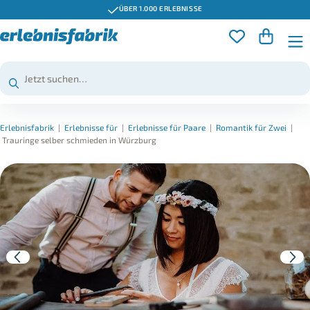
ÜBER 1.000 ERLEBNISSE
Erlebnisfabrik
|
Erlebnisse für
|
Erlebnisse für Paare
|
Romantik für Zwei
|
Trauringe selber schmieden in Würzburg