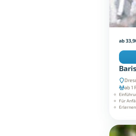
ab
33,
Bari
Dres
ab 1 
Einführu
Für Anfä
Erlernen