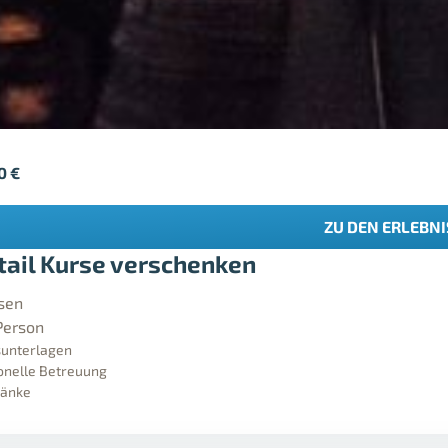
90
€
ZU DEN ERLEBN
tail Kurse verschenken
sen
Person
rsunterlagen
onelle Betreuung
ränke