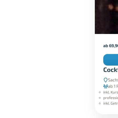
ab
69,
Cock
Sach
ab 1 
inkl. Ku
professi
inkl. Get