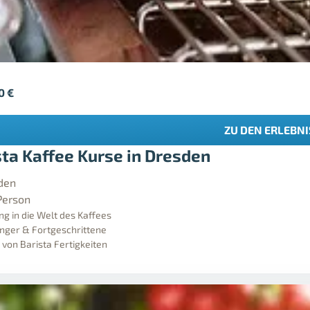
90
€
ZU DEN ERLEBN
sta Kaffee Kurse in Dresden
den
Person
ng in die Welt des Kaffees
nger & Fortgeschrittene
 von Barista Fertigkeiten