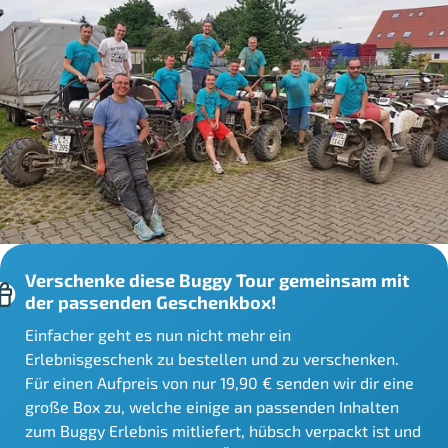
Verschenke diese Buggy Tour gemeinsam mit
der passenden Geschenkbox!
Einfacher geht es nun nicht mehr ein
Erlebnisgeschenk zu bestellen und zu verschenken.
Für einen Aufpreis von nur 19,90 € senden wir dir eine
große Box zu, welche einige an passenden Inhalten
zum Buggy Erlebnis mitliefert, hübsch verpackt ist und