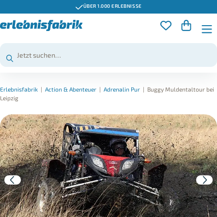
ÜBER 1.000 ERLEBNISSE
Erlebnisfabrik
|
Action & Abenteuer
|
Adrenalin Pur
|
Buggy Muldentaltour bei
Leipzig