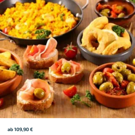
ab
109,90
€