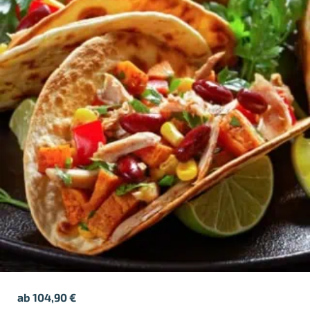
ab
104,90
€