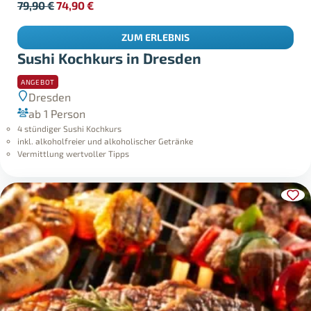
79,90
€
74,90
€
ZUM ERLEBNIS
Sushi Kochkurs in Dresden
ANGEBOT
Dresden
ab 1 Person
4 stündiger Sushi Kochkurs
inkl. alkoholfreier und alkoholischer Getränke
Vermittlung wertvoller Tipps