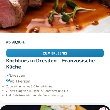
ab
99,90
€
ZUM ERLEBNIS
Kochkurs in Dresden – Französische
Küche
Dresden
ab 1 Person
Zubereitung eines 3 Gänge-Menüs
Zubereitung von Muscheln, Roastbeef und Eis
inkl. Getränke während der Veranstaltung