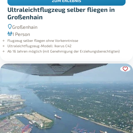
ZUM ERLEBNIS
Ultraleichtflugzeug selber fliegen in
Großenhain
Großenhain
1 Person
Flugzeug selber fliegen ohne Vorkenntnisse
Ultraleichtflugzeug-Modell: Ikarus C42
Ab 16 Jahren möglich (mit Genehmigung der Erziehungsberechtigten)