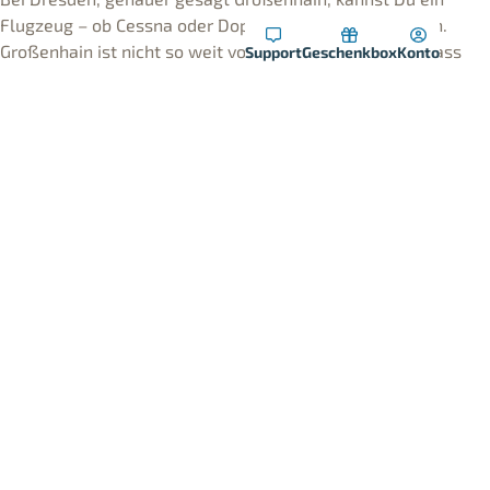
Flugzeug – ob Cessna oder Doppeldecker selber fliegen.
Großenhain ist nicht so weit von Dresden entfernt, sodass
Support
Geschenkbox
Konto
auch hier ein Flug über die Landeshauptstadt von Sachsen
möglich ist.
Pilot sein in Brandenburg – mit uns wird es
möglich!
Verschenke das unvergleichliche Gefühl, ein Flugzeug selbst
zu steuern! Mit Strausberg als Startpunkt hebt der
Beschenkte optimal zu einem unvergesslichen Rundflug ab.
Ob über die pulsierende Metropole Berlin, die idyllische
Seenlandschaft des Havellandes oder die malerische
Märkische Schweiz – aus der Vogelperspektive bieten sich
atemberaubende Ausblicke.
Jetzt abheben und den Traum vom Fliegen wahr machen!