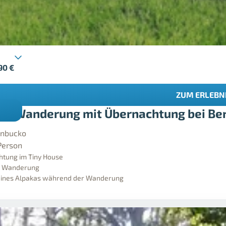
,90
€
ZUM ERLEBN
ka Wanderung mit Übernachtung bei Ber
nbucko
Person
tung im Tiny House
e Wanderung
eines Alpakas während der Wanderung