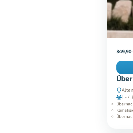
349,90
Über
Alte
1 - 4
Übernach
Klimatis
Übernac