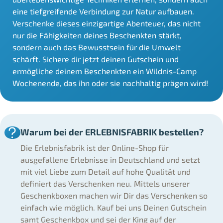
eine tiefgreifende Verbindung zur Natur aufbauen.
Verschenke dieses einzigartige Abenteuer, das nicht
nur die Fähigkeiten deines Beschenkten stärkt,
sondern auch das Bewusstsein für die Umwelt
schärft. Sichere dir jetzt deinen Gutschein und
ermögliche deinem Beschenkten ein Wildnis-Camp
Wochenende, das ihn oder sie nachhaltig prägen wird!
Warum bei der ERLEBNISFABRIK bestellen?
Die Erlebnisfabrik ist der Online-Shop für
ausgefallene Erlebnisse in Deutschland und setzt
mit viel Liebe zum Detail auf hohe Qualität und
definiert das Verschenken neu. Mittels unserer
Geschenkboxen machen wir Dir das Verschenken so
einfach wie möglich. Kauf bei uns Deinen Gutschein
samt Geschenkbox und sei der King auf der