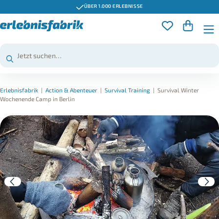
ÜBER 1.000 ERLEBNISSE
Erlebnisfabrik
|
Action & Abenteuer
|
Survival Training
|
Survival Winter
Wochenende Camp in Berlin