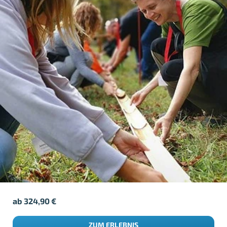
ab
324,90
€
ZUM ERLEBNIS