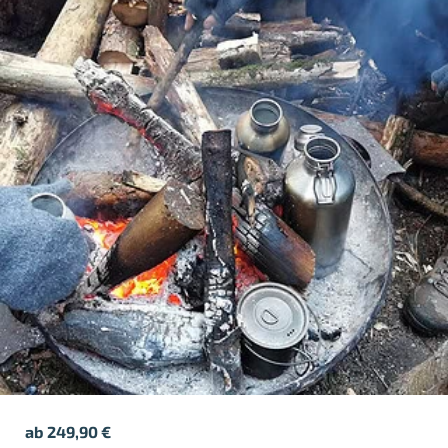
ab
249,90
€