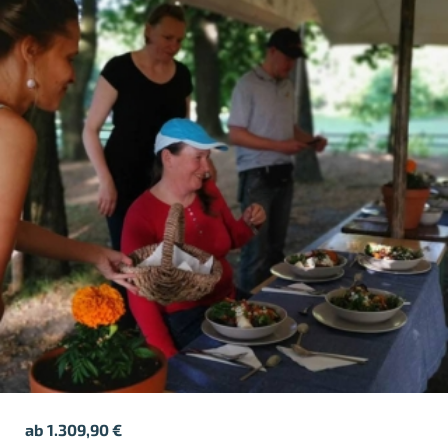
ab
1.309,90
€