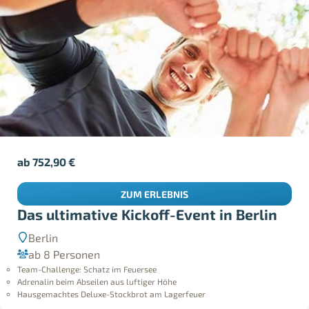
ab
752,90
€
ZUM ERLEBNIS
Das ultimative Kickoff-Event in Berlin
Berlin
ab 8 Personen
Team-Challenge: Schatz im Feuersee
Adrenalin beim Abseilen aus luftiger Höhe
Hausgemachtes Deluxe-Stockbrot am Lagerfeuer