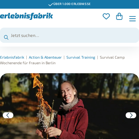
ÜBER 1.000 ERLEBNISSE
Erlebnisfabrik
|
Action & Abenteuer
|
Survival Training
|
Survival Camp
Wochenende für Frauen in Berlin