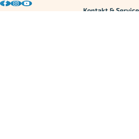
Kontakt & Service
Mo - Fr 08:00 - 16:30 Uhr
0351 - 31 77 60 15
[email protected]
0152 - 51 56 85 08
Copyright © 2026 | Erlebnisfabrik
Über uns
Impressum
Datenschutz
AGB
Umtausch
Widerruf
Versandarten
Jobs
Rechnung