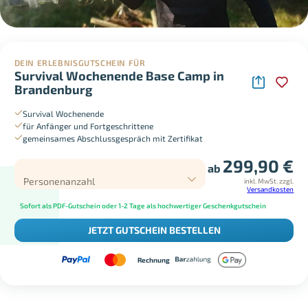
DEIN ERLEBNISGUTSCHEIN FÜR
Survival Wochenende Base Camp in
Brandenburg
Survival Wochenende
für Anfänger und Fortgeschrittene
gemeinsames Abschlussgespräch mit Zertifikat
299,90
€
ab
Personenanzahl
inkl. MwSt.
zzgl.
Versandkosten
Sofort als PDF-Gutschein oder 1-2 Tage als hochwertiger Geschenkgutschein
JETZT GUTSCHEIN BESTELLEN
Rechnung