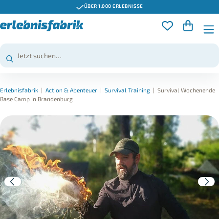
ÜBER 1.000 ERLEBNISSE
Erlebnisfabrik
|
Action & Abenteuer
|
Survival Training
|
Survival Wochenende
Base Camp in Brandenburg