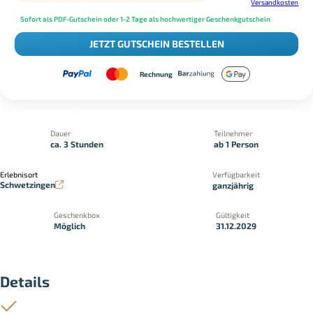
Versandkosten
Sofort als PDF-Gutschein oder 1-2 Tage als hochwertiger Geschenkgutschein
JETZT GUTSCHEIN BESTELLEN
Rechnung
Dauer
Teilnehmer
ca. 3 Stunden
ab 1 Person
Erlebnisort
Verfügbarkeit
Schwetzingen
ganzjährig
Geschenkbox
Gültigkeit
Möglich
31.12.2029
Details