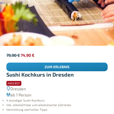
79,90
€
74,90
€
ZUM ERLEBNIS
Sushi Kochkurs in Dresden
ANGEBOT
Dresden
ab 1 Person
4 stündiger Sushi Kochkurs
inkl. alkoholfreier und alkoholischer Getränke
Vermittlung wertvoller Tipps