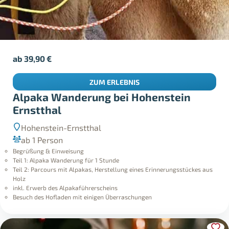
ab
39,90
€
ZUM ERLEBNIS
Alpaka Wanderung bei Hohenstein
Ernstthal
Hohenstein-Ernstthal
ab 1 Person
Begrüßung & Einweisung
Teil 1: Alpaka Wanderung für 1 Stunde
Teil 2: Parcours mit Alpakas, Herstellung eines Erinnerungsstückes aus
Holz
inkl. Erwerb des Alpakaführerscheins
Besuch des Hofladen mit einigen Überraschungen