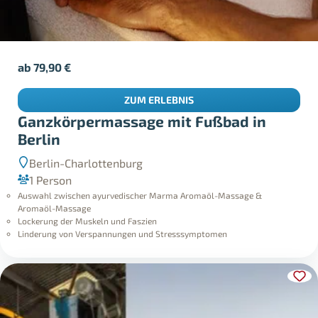
ab
79,90
€
ZUM ERLEBNIS
Ganzkörpermassage mit Fußbad in
Berlin
Berlin-Charlottenburg
1 Person
Auswahl zwischen ayurvedischer Marma Aromaöl-Massage &
Aromaöl-Massage
Lockerung der Muskeln und Faszien
Linderung von Verspannungen und Stresssymptomen