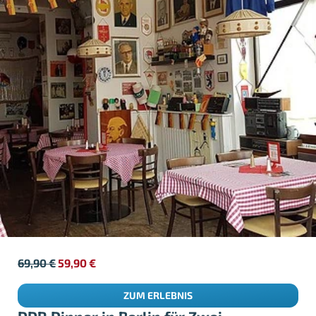
69,90
€
59,90
€
ZUM ERLEBNIS