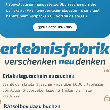
liebevoll zusammengestellte Überraschungen, die
perfekt auf das Flugabenteuer abgestimmt sind und
bereits beim Auspacken für Vorfreude sorgen.
ZUR GESCHENKBOX
Erlebnisgutschein aussuchen
Wähle dein Erlebnisgeschenk aus über 1.000 Erlebnissen
von Action & Sport über Essen & Trinken bis hin zu
Wellness.
Rätselbox dazu buchen