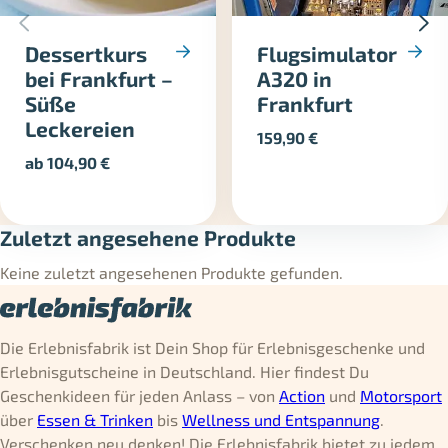
Dessertkurs
Flugsimulator
bei Frankfurt –
A320 in
Süße
Frankfurt
Leckereien
159,90
€
ab
104,90
€
Zuletzt angesehene Produkte
Keine zuletzt angesehenen Produkte gefunden.
Die Erlebnisfabrik ist Dein Shop für Erlebnisgeschenke und
Erlebnisgutscheine in Deutschland. Hier findest Du
Geschenkideen für jeden Anlass – von
Action
und
Motorsport
über
Essen & Trinken
bis
Wellness und Entspannung
.
Verschenken neu denken! Die Erlebnisfabrik bietet zu jedem