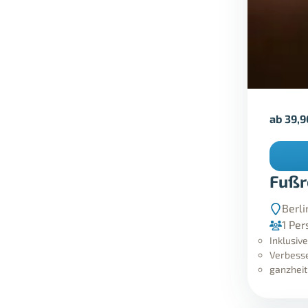
ab
39,
Fußr
Berl
1 Per
Inklusiv
Verbesse
ganzheit