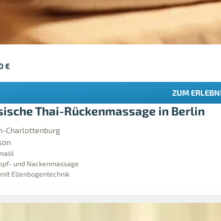
90
€
ZUM ERLEBN
sische Thai-Rückenmassage in Berlin
in-Charlottenburg
son
omaöl
Kopf- und Nackenmassage
 mit Ellenbogentechnik