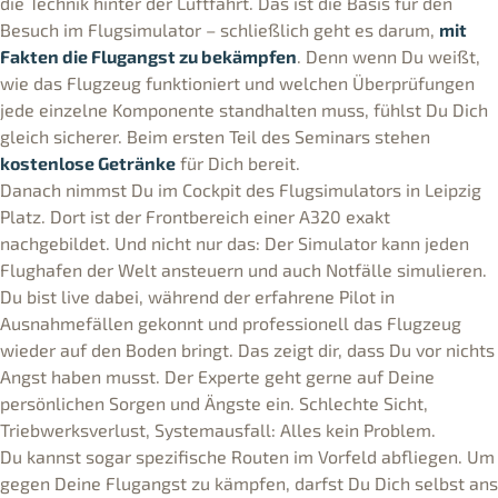
die Technik hinter der Luftfahrt. Das ist die Basis für den
Besuch im Flugsimulator – schließlich geht es darum,
mit
Fakten die Flugangst zu bekämpfen
. Denn wenn Du weißt,
wie das Flugzeug funktioniert und welchen Überprüfungen
jede einzelne Komponente standhalten muss, fühlst Du Dich
gleich sicherer. Beim ersten Teil des Seminars stehen
kostenlose Getränke
für Dich bereit.
Danach nimmst Du im Cockpit des Flugsimulators in Leipzig
Platz. Dort ist der Frontbereich einer A320 exakt
nachgebildet. Und nicht nur das: Der Simulator kann jeden
Flughafen der Welt ansteuern und auch Notfälle simulieren.
Du bist live dabei, während der erfahrene Pilot in
Ausnahmefällen gekonnt und professionell das Flugzeug
wieder auf den Boden bringt. Das zeigt dir, dass Du vor nichts
Angst haben musst. Der Experte geht gerne auf Deine
persönlichen Sorgen und Ängste ein. Schlechte Sicht,
Triebwerksverlust, Systemausfall: Alles kein Problem.
Du kannst sogar spezifische Routen im Vorfeld abfliegen. Um
gegen Deine Flugangst zu kämpfen, darfst Du Dich selbst ans