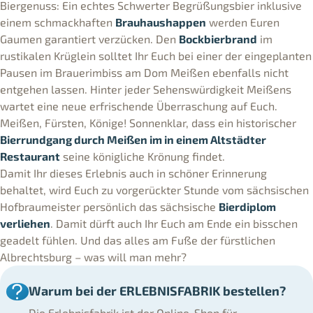
Biergenuss: Ein echtes Schwerter Begrüßungsbier inklusive
einem schmackhaften
Brauhaushappen
werden Euren
Gaumen garantiert verzücken. Den
Bockbierbrand
im
rustikalen Krüglein solltet Ihr Euch bei einer der eingeplanten
Pausen im Brauerimbiss am Dom Meißen ebenfalls nicht
entgehen lassen. Hinter jeder Sehenswürdigkeit Meißens
wartet eine neue erfrischende Überraschung auf Euch.
Meißen, Fürsten, Könige! Sonnenklar, dass ein historischer
Bierrundgang durch Meißen im in einem Altstädter
Restaurant
seine königliche Krönung findet.
Damit Ihr dieses Erlebnis auch in schöner Erinnerung
behaltet, wird Euch zu vorgerückter Stunde vom sächsischen
Hofbraumeister persönlich das sächsische
Bierdiplom
verliehen
. Damit dürft auch Ihr Euch am Ende ein bisschen
geadelt fühlen. Und das alles am Fuße der fürstlichen
Albrechtsburg – was will man mehr?
Warum bei der ERLEBNISFABRIK bestellen?
Die Erlebnisfabrik ist der Online-Shop für