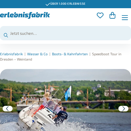
ÜBER 1.000 ERLEBNISSE
Erlebnisfabrik
|
Wasser & Co
|
Boots- & Kahnfahrten
|
Speedboot Tour in
Dresden – Weinland