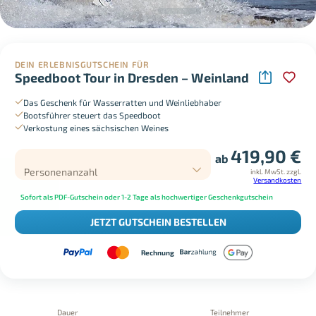
DEIN ERLEBNISGUTSCHEIN FÜR
Speedboot Tour in Dresden – Weinland
Das Geschenk für Wasserratten und Weinliebhaber
Bootsführer steuert das Speedboot
Verkostung eines sächsischen Weines
419,90
€
ab
Personenanzahl
inkl. MwSt.
zzgl.
Versandkosten
Sofort als PDF-Gutschein oder 1-2 Tage als hochwertiger Geschenkgutschein
JETZT GUTSCHEIN BESTELLEN
Rechnung
Dauer
Teilnehmer