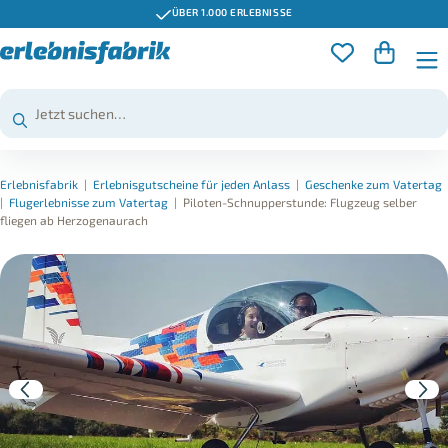
ÜBER 1.000 ERLEBNISSE
Erlebnisfabrik
|
Erlebnisgutscheine für jeden Anlass
|
Geschenke zum Vatertag
|
Flugerlebnisse zum Vatertag
|
Piloten-Schnupperstunde: Flugzeug selber
fliegen ab Herzogenaurach