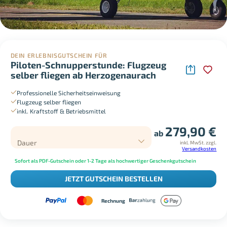
DEIN ERLEBNISGUTSCHEIN FÜR
Piloten-Schnupperstunde: Flugzeug
selber fliegen ab Herzogenaurach
Professionelle Sicherheitseinweisung
Flugzeug selber fliegen
inkl. Kraftstoff & Betriebsmittel
279,90
€
ab
Dauer
inkl. MwSt.
zzgl.
Versandkosten
Sofort als PDF-Gutschein oder 1-2 Tage als hochwertiger Geschenkgutschein
JETZT GUTSCHEIN BESTELLEN
Rechnung