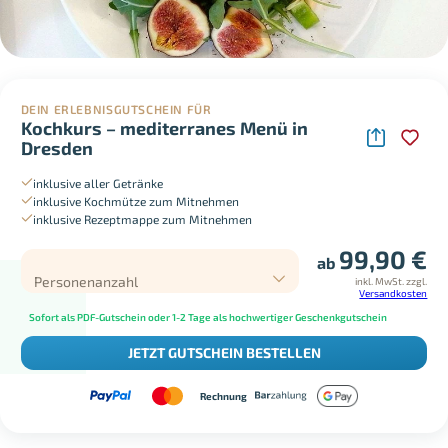
DEIN ERLEBNISGUTSCHEIN FÜR
Kochkurs – mediterranes Menü in
Dresden
inklusive aller Getränke
inklusive Kochmütze zum Mitnehmen
inklusive Rezeptmappe zum Mitnehmen
99,90
€
ab
Personenanzahl
inkl. MwSt.
zzgl.
Versandkosten
Sofort als PDF-Gutschein oder 1-2 Tage als hochwertiger Geschenkgutschein
JETZT GUTSCHEIN BESTELLEN
Rechnung