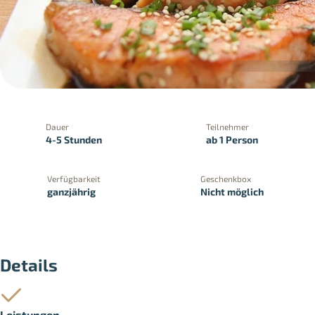
Dauer
Teilnehmer
4-5 Stunden
ab 1 Person
Verfügbarkeit
Geschenkbox
ganzjährig
Nicht möglich
PayPal
Kreditkartenzahlung
Zahlung 
Details
Leistungen