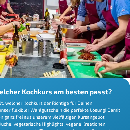
welcher Kochkurs am besten passt?
, welcher Kochkurs der Richtige für Deinen
unser flexibler Wahlgutschein die perfekte Lösung! Damit
n ganz frei aus unserem vielfältigen Kursangebot
üche, vegetarische Highlights, vegane Kreationen,