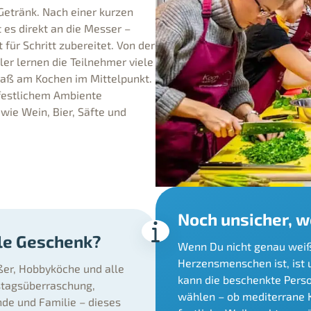
Getränk. Nach einer kurzen
es direkt an die Messer –
 für Schritt zubereitet. Von der
ler lernen die Teilnehmer viele
paß am Kochen im Mittelpunkt.
festlichem Ambiente
ie Wein, Bier, Säfte und
Noch unsicher, 
ale Geschenk?
Wenn Du nicht genau weißt
Herzensmenschen ist, ist 
ßer, Hobbyköche und alle
kann die beschenkte Perso
stagsüberraschung,
wählen – ob mediterrane K
de und Familie – dieses