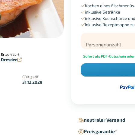
Kochen eines Fischmenüs
inklusive Getränke
inklusive Kochschürze un
inklusive Rezeptmappe z
Personenanzahl
Erlebnisort
Sofort als PDF-Gutschein oder
Dresden
Gültigkeit
31.12.2029
in der Geschäftsstelle
Google Pay
neutraler Versand
Preisgarantie
*