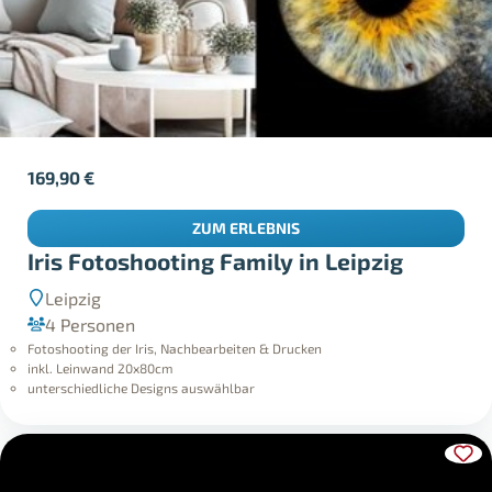
169,90
€
ZUM ERLEBNIS
Iris Fotoshooting Family in Leipzig
Leipzig
4 Personen
Fotoshooting der Iris, Nachbearbeiten & Drucken
inkl. Leinwand 20x80cm
unterschiedliche Designs auswählbar