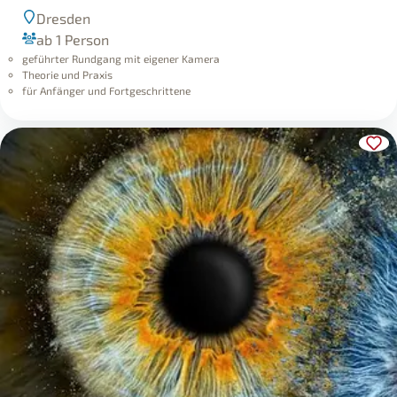
Dresden
ab 1 Person
geführter Rundgang mit eigener Kamera
Theorie und Praxis
für Anfänger und Fortgeschrittene