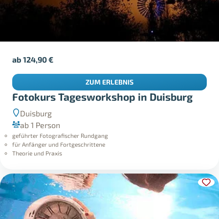
ab
124,90
€
ZUM ERLEBNIS
Fotokurs Tagesworkshop in Duisburg
Duisburg
ab 1 Person
geführter Fotografischer Rundgang
für Anfänger und Fortgeschrittene
Theorie und Praxis