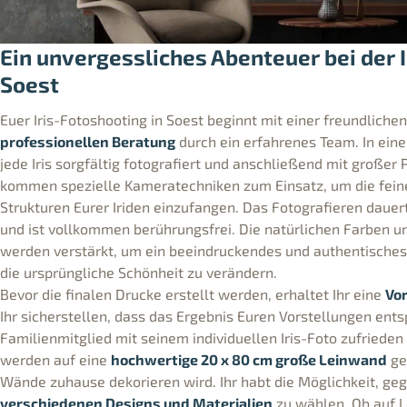
Ein unvergessliches Abenteuer bei der I
Soest
Euer Iris-Fotoshooting in Soest beginnt mit einer freundlich
professionellen Beratung
durch ein erfahrenes Team. In eine
jede Iris sorgfältig fotografiert und anschließend mit großer 
kommen spezielle Kameratechniken zum Einsatz, um die feine
Strukturen Eurer Iriden einzufangen. Das Fotografieren dauer
und ist vollkommen berührungsfrei. Die natürlichen Farben un
werden verstärkt, um ein beeindruckendes und authentisches
die ursprüngliche Schönheit zu verändern.
Bevor die finalen Drucke erstellt werden, erhaltet Ihr eine
Vor
Ihr sicherstellen, dass das Ergebnis Euren Vorstellungen ents
Familienmitglied mit seinem individuellen Iris-Foto zufrieden i
werden auf eine
hochwertige 20 x 80 cm große Leinwand
ge
Wände zuhause dekorieren wird. Ihr habt die Möglichkeit, ge
verschiedenen Designs und Materialien
zu wählen. Ob auf L