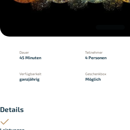
Dauer
Teilnehmer
45 Minuten
4 Personen
Verfügbarkeit
Geschenkbox
ganzjährig
Möglich
PayPal
Kreditkartenzahlung
Zahlung 
Details
Leistungen