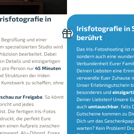
risfotografie in
Irisfotografie in
berührt
en Begrüßung und einer
m spezialisierten Studio wird
Das Iris-Fotoshooting ist 
Präzision bearbeitet. Dabei
sondern auch eine wunder
n Details und einzigartigen
Verbundenheit Eurer Famil
t pro Person nur
45
Minuten
Deinen Liebsten eine Erinn
d Strukturen der Iriden
verwandle Euer Zuhause in 
 Kunstwerk zu schaffen, ohne
Unser Erlebnisgutschein bi
besonderes und
einzigart
schau zur Freigabe
. So könnt
Deiner Liebsten! Unsere G
pricht und jedes
auch
umtauschbar
, falls
st. Die fertigen Iris-Fotos
Gutscheine kommen zu Di
druckt, die perfekt Eure
Dich um das Geschenkpapie
gen einen Aufpreis zwischen
warten? Kein Problem! Dr
einwand, Alu-Dibond, Forex,