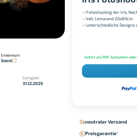
Fotoshooting der Iris, Na
inkl. Leinwand 20x80cm
unterschiedliche Designs
Erlebnisort
Sofort als PDF-Gutschein oder
Soest
Gültigkeit
31.12.2029
in der Geschäftsstelle
Google Pay
neutraler Versand
Preisgarantie
*