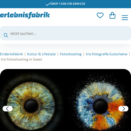
ÜBER 1.000 ERLEBNISSE
Erlebnisfabrik
|
Kultur & Lifestyle
|
Fotoshooting
|
Iris Fotografie Gutscheine
|
Iris Fotoshooting in Soest