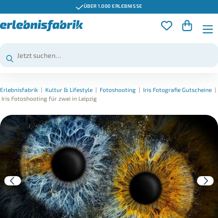
ÜBER 1.000 ERLEBNISSE
Erlebnisfabrik
|
Kultur & Lifestyle
|
Fotoshooting
|
Iris Fotografie Gutscheine
|
Iris Fotoshooting für zwei in Leipzig