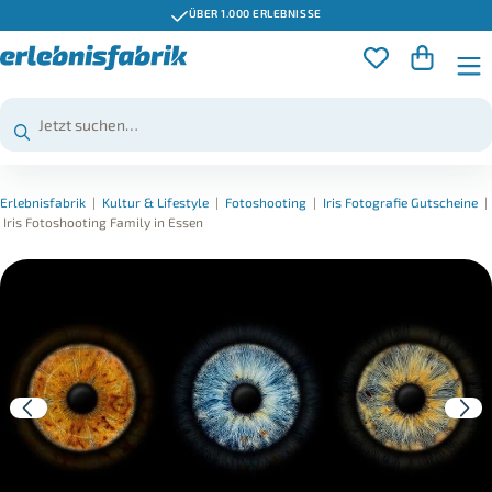
ÜBER 1.000 ERLEBNISSE
Erlebnisfabrik
|
Kultur & Lifestyle
|
Fotoshooting
|
Iris Fotografie Gutscheine
|
Iris Fotoshooting Family in Essen