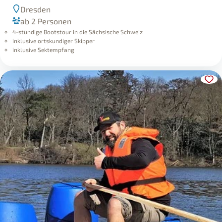
Dresden
ab 2 Personen
4-stündige Bootstour in die Sächsische Schweiz
inklusive ortskundiger Skipper
inklusive Sektempfang