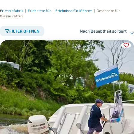
Erlebnisfabrik
|
Erlebnisse für
|
Erlebnisse für Männer
|
Geschenke für
Wasserratten
FILTER ÖFFNEN
Nach Beliebtheit sortiert