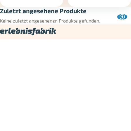
Zuletzt angesehene Produkte
Keine zuletzt angesehenen Produkte gefunden.
Die Erlebnisfabrik ist Dein Shop für Erlebnisgeschenke und
Erlebnisgutscheine in Deutschland. Hier findest Du
Geschenkideen für jeden Anlass – von
Action
und
Motorsport
über
Essen & Trinken
bis
Wellness und Entspannung
.
Verschenken neu denken! Die Erlebnisfabrik bietet zu jedem
Gutschein eine
Rätselbox
an: Das Verschenken wird zum
Erlebnis - mit Knobelspaß zum Gutschein.
Kontakt & Service
Mo - Fr 08:00 - 16:30 Uhr
0351 - 31 77 60 15
[email protected]