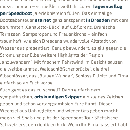
müsst Ihr auch – schließlich wollt Ihr Euren
Tagesausflug
per
Speedboot
ja erlebnisreich füllen. Das einmalige
Bootsabenteuer
startet
ganz entspannt
in Dresden
mit dem
berühmten „Canaletto-Blick“ auf Elbflorenz. Brühlsche
Terrassen, Semperoper und Frauenkirche – einfach
traumhaft, wie sich Dresdens wundervolle Altstadt von
Wasser aus präsentiert. Genug bewundert, es gilt gegen die
Strömung der Elbe weitere Highlights der Region
„anzuwandern“. Mit frischem Fahrtwind im Gesicht sausen
die weltbekannte „Waldschlößchenbrücke“, die drei
Elbschlösser, das „Blauen Wunder“, Schloss Pillnitz und Pirna
einfach so an Euch vorbei.
Euch geht es das zu schnell? Dann einfach dem
sympathischen,
ortskundigen Skipper
ein kleines Zeichen
geben und schon verlangsamt sich Eure Fahrt. Dieser
Wechsel aus Dahingleiten und wieder Gas geben macht
mega viel Spaß und gibt der Speedboot Tour Sächsische
Schweiz erst den richtigen Kick. Wenn Ihr Pirna passiert habt,