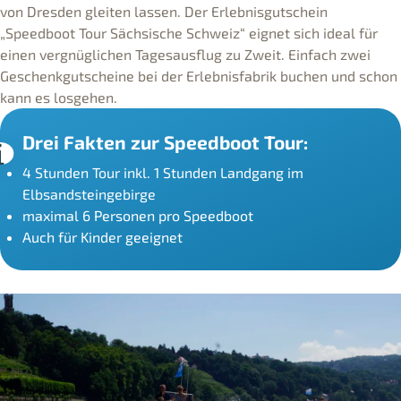
von Dresden gleiten lassen. Der Erlebnisgutschein
„Speedboot Tour Sächsische Schweiz“ eignet sich ideal für
einen vergnüglichen Tagesausflug zu Zweit. Einfach zwei
Geschenkgutscheine bei der Erlebnisfabrik buchen und schon
kann es losgehen.
Drei Fakten zur Speedboot Tour:
4 Stunden Tour inkl. 1 Stunden Landgang im
Elbsandsteingebirge
maximal 6 Personen pro Speedboot
Auch für Kinder geeignet