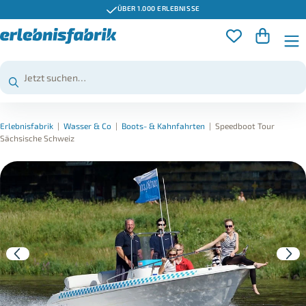
ÜBER 1.000 ERLEBNISSE
Erlebnisfabrik
|
Wasser & Co
|
Boots- & Kahnfahrten
|
Speedboot Tour
Sächsische Schweiz