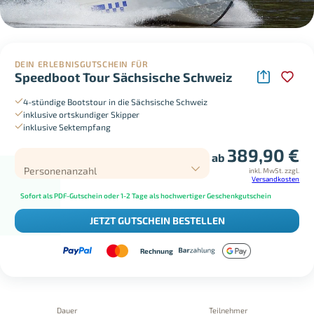
DEIN ERLEBNISGUTSCHEIN FÜR
Speedboot Tour Sächsische Schweiz
4-stündige Bootstour in die Sächsische Schweiz
inklusive ortskundiger Skipper
inklusive Sektempfang
389,90
€
ab
Personenanzahl
inkl. MwSt.
zzgl.
Versandkosten
Sofort als PDF-Gutschein oder 1-2 Tage als hochwertiger Geschenkgutschein
JETZT GUTSCHEIN BESTELLEN
Rechnung
Dauer
Teilnehmer