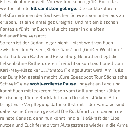
ist es nicht mehr weit. Von weitem schon grüßt Euch das
weltberühmte
Elbsandsteingebirge
. Die spektakulären
Felsformationen der Sächsischen Schweiz von unten aus zu
erleben, ist ein einmaliges Ereignis. Und mit ein bisschen
Fantasie fühlt Ihr Euch vielleicht sogar in die alten
Indianerfilme versetzt.
So fern ist der Gedanke gar nicht – nicht weit von Euch
zwischen den Felsen „Kleine Gans“ und „Großer Wehlturm“
unterhalb von Bastei und Felsenburg Neurathen liegt die
Felsenbühne Rathen, deren Freilichtsaison traditionell vom
Karl-May-Klassiker „
Winnetou
I“ eingeläutet wird. Am Fuße
der Burg Königsstein macht „Eure Speedboot Tour Sächsische
Schweiz“ eine
wohlverdiente Pause
. Ihr geht an Land und
könnt Euch mit leckerem Essen vom Grill und einer kühlen
Erfrischung für die Rückfahrt nach Dresden stärken. Bitte
bringt Eure Verpflegung dafür selbst mit – der Fantasie sind
dabei keine Grenzen gesetzt! Die Rückfahrt wird danach der
reinste Genuss, denn nun könnt Ihr die Fließkraft der Elbe
nutzen und Euch fernab vom Alltagsstress wieder in die Arme