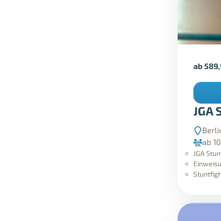
ab
589
JGA 
Berli
ab 1
JGA Stu
Einweisu
Stuntfig