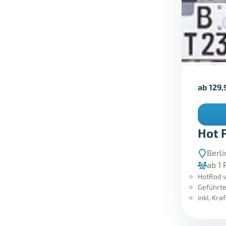
ab
129,
Hot 
Berli
ab 1 
HotRod w
Geführte
inkl. Kr