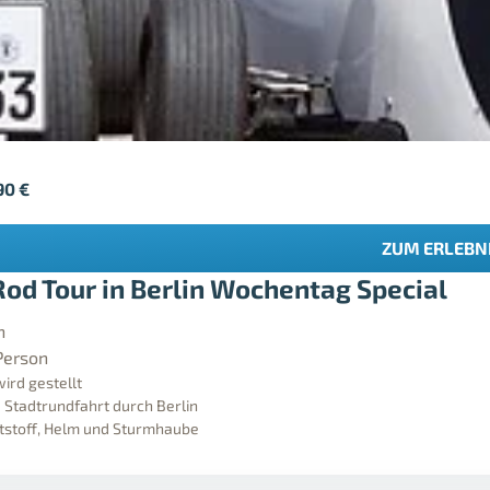
90
€
ZUM ERLEBN
Rod Tour in Berlin Wochentag Special
n
Person
ird gestellt
 Stadtrundfahrt durch Berlin
aftstoff, Helm und Sturmhaube