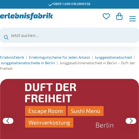
ÜBER 1.000 ERLEBNISSE
Erlebnisfabrik
|
Erlebnisgutscheine für jeden Anlass
|
Junggesellenabschied
|
Junggesellenabschiede in Berlin
|
Junggesellinnenabschied in Berlin – Duft der
Freiheit