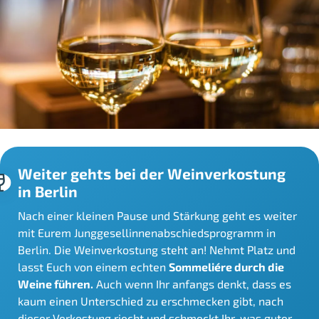
Weiter gehts bei der Weinverkostung
in Berlin
Nach einer kleinen Pause und Stärkung geht es weiter
mit Eurem Junggesellinnenabschiedsprogramm in
Berlin. Die Weinverkostung steht an! Nehmt Platz und
lasst Euch von einem echten
Sommeliére durch die
Weine führen.
Auch wenn Ihr anfangs denkt, dass es
kaum einen Unterschied zu erschmecken gibt, nach
dieser Verkostung riecht und schmeckt Ihr, was guter