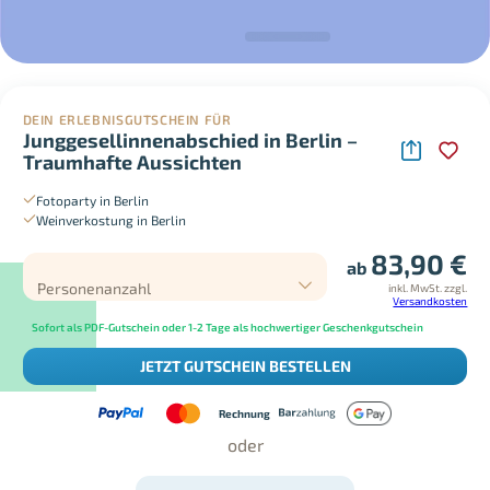
DEIN ERLEBNISGUTSCHEIN FÜR
Junggesellinnenabschied in Berlin –
Traumhafte Aussichten
Fotoparty in Berlin
Weinverkostung in Berlin
83,90
€
ab
Personenanzahl
inkl. MwSt.
zzgl.
Versandkosten
Sofort als PDF-Gutschein oder 1-2 Tage als hochwertiger Geschenkgutschein
JETZT GUTSCHEIN BESTELLEN
Rechnung
oder