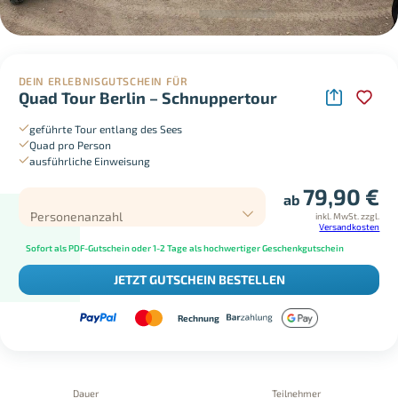
DEIN ERLEBNISGUTSCHEIN FÜR
Quad Tour Berlin – Schnuppertour
geführte Tour entlang des Sees
Quad pro Person
ausführliche Einweisung
79,90
€
ab
Personenanzahl
inkl. MwSt.
zzgl.
Versandkosten
Sofort als PDF-Gutschein oder 1-2 Tage als hochwertiger Geschenkgutschein
JETZT GUTSCHEIN BESTELLEN
Rechnung
Dauer
Teilnehmer