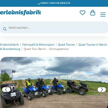
ÜBER 1.000 ERLEBNISSE
Erlebnisfabrik
|
Fahrspaß & Motorsport
|
Quad Touren
|
Quad Touren in Berlin
& Brandenburg
|
Quad Tour Berlin – Schnuppertour