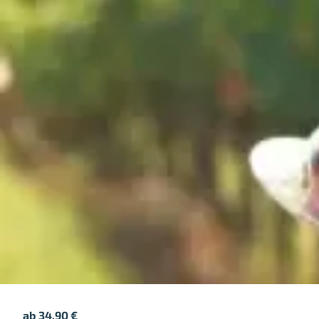
ab
34,90
€