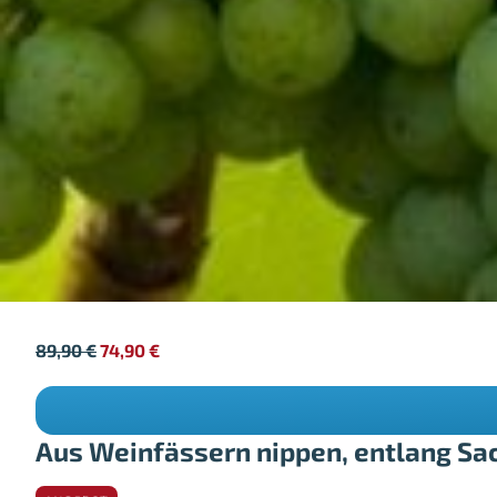
89,90
€
74,90
€
Aus Weinfässern nippen, entlang Sa