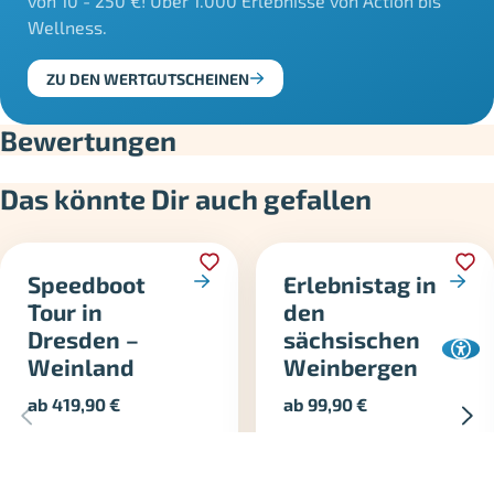
von 10 - 250 €! Über 1.000 Erlebnisse von Action bis
Wellness.
ZU DEN WERTGUTSCHEINEN
Bewertungen
Das könnte Dir auch gefallen
Speedboot
Erlebnistag in
Tour in
den
Dresden –
sächsischen
Weinland
Weinbergen
ab
419,90
€
ab
99,90
€