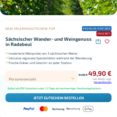
DEIN ERLEBNISGUTSCHEIN FÜR
PREMIUM-PARTNER
ANGEBOT
Sächsischer Wander- und Weingenuss
in Radebeul
moderierte Weinprobe von 3 sächsischen Weine
inklusive regionale Spezialitäten während der Wanderung
frische Gläser und Geschirr an jeder Station
49,90
€
64,90
€
Personenanzahl
inkl. MwSt.
zzgl.
Versandkosten
Sofort als PDF-Gutschein oder 1-2 Tage als hochwertiger Geschenkgutschein
JETZT GUTSCHEIN BESTELLEN
Rechnung