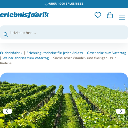
ÜBER 1.000 ERLEBNISSE
Erlebnisfabrik
|
Erlebnisgutscheine für jeden Anlass
|
Geschenke zum Vatertag
|
Weinerlebnisse zum Vatertag
|
Sächsischer Wander- und Weingenuss in
Radebeul