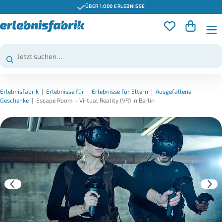
ÜBER 1.000 ERLEBNISSE
Erlebnisfabrik
|
Erlebnisse für
|
Erlebnisse für Eltern
|
Ausgefallene
Geschenke
|
Escape Room – Virtual Reality (VR) in Berlin