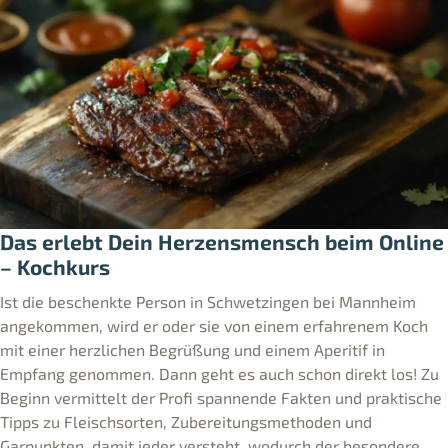
Das erlebt Dein Herzensmensch beim Online
– Kochkurs
Ist die beschenkte Person in Schwetzingen bei Mannheim
angekommen, wird er oder sie von einem erfahrenem Koch
mit einer herzlichen Begrüßung und einem Aperitif in
Empfang genommen. Dann geht es auch schon direkt los! Zu
Beginn vermittelt der Profi spannende Fakten und praktische
Tipps zu Fleischsorten, Zubereitungsmethoden und
Garpunkten, damit jeder versteht, wodurch der besondere