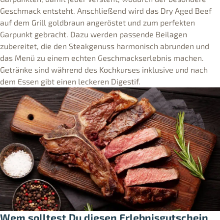
Geschmack entsteht. Anschließend wird das Dry Aged Beef
auf dem Grill goldbraun angeröstet und zum perfekten
Garpunkt gebracht. Dazu werden passende Beilagen
zubereitet, die den Steakgenuss harmonisch abrunden und
das Menü zu einem echten Geschmackserlebnis machen.
Getränke sind während des Kochkurses inklusive und nach
dem Essen gibt einen leckeren Digestif.
Wem solltest Du diesen Erlebnisgutschein