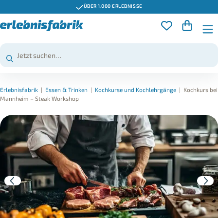
ÜBER 1.000 ERLEBNISSE
Erlebnisfabrik
|
Essen & Trinken
|
Kochkurse und Kochlehrgänge
|
Kochkurs bei
Mannheim – Steak Workshop