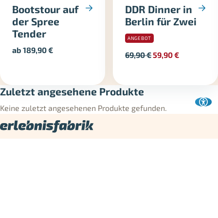
Bootstour auf
DDR Dinner in
der Spree
Berlin für Zwei
Tender
ANGEBOT
ab
189,90
€
69,90
€
59,90
€
Zuletzt angesehene Produkte
Keine zuletzt angesehenen Produkte gefunden.
Die Erlebnisfabrik ist Dein Shop für Erlebnisgeschenke und
Erlebnisgutscheine in Deutschland. Hier findest Du
Geschenkideen für jeden Anlass – von
Action
und
Motorsport
über
Essen & Trinken
bis
Wellness und Entspannung
.
Verschenken neu denken! Die Erlebnisfabrik bietet zu jedem
Gutschein eine
Rätselbox
an: Das Verschenken wird zum
Erlebnis - mit Knobelspaß zum Gutschein.