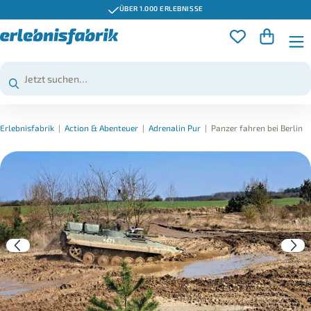
ÜBER 1.000 ERLEBNISSE
Erlebnisfabrik
|
Action & Abenteuer
|
Adrenalin Pur
|
Panzer fahren bei Berlin