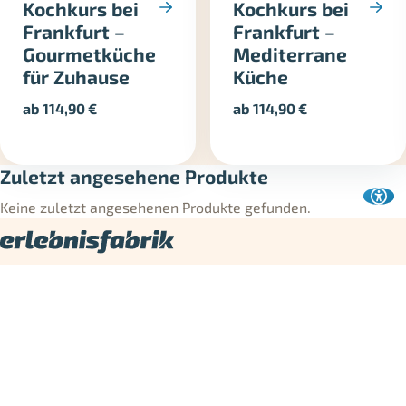
Kochkurs bei
Kochkurs bei
Frankfurt –
Frankfurt –
Gourmetküche
Mediterrane
für Zuhause
Küche
ab
114,90
€
ab
114,90
€
Zuletzt angesehene Produkte
Keine zuletzt angesehenen Produkte gefunden.
Die Erlebnisfabrik ist Dein Shop für Erlebnisgeschenke und
Erlebnisgutscheine in Deutschland. Hier findest Du
Geschenkideen für jeden Anlass – von
Action
und
Motorsport
über
Essen & Trinken
bis
Wellness und Entspannung
.
Verschenken neu denken! Die Erlebnisfabrik bietet zu jedem
Gutschein eine
Rätselbox
an: Das Verschenken wird zum
Erlebnis - mit Knobelspaß zum Gutschein.