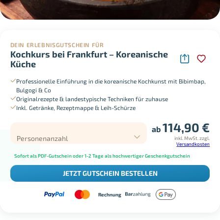
DEIN ERLEBNISGUTSCHEIN FÜR
Kochkurs bei Frankfurt – Koreanische
Küche
Professionelle Einführung in die koreanische Kochkunst mit Bibimbap,
Bulgogi & Co
Originalrezepte & landestypische Techniken für zuhause
Inkl. Getränke, Rezeptmappe & Leih-Schürze
114,90
€
ab
Personenanzahl
inkl. MwSt.
zzgl.
Versandkosten
Sofort als PDF-Gutschein oder 1-2 Tage als hochwertiger Geschenkgutschein
JETZT GUTSCHEIN BESTELLEN
Rechnung