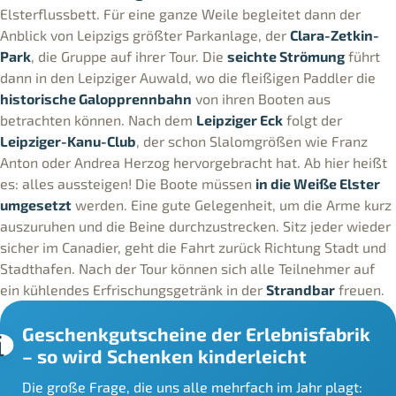
Elsterflussbett. Für eine ganze Weile begleitet dann der
Anblick von Leipzigs größter Parkanlage, der
Clara-Zetkin-
Park
, die Gruppe auf ihrer Tour. Die
seichte Strömung
führt
dann in den Leipziger Auwald, wo die fleißigen Paddler die
historische Galopprennbahn
von ihren Booten aus
betrachten können. Nach dem
Leipziger Eck
folgt der
Leipziger-Kanu-Club
, der schon Slalomgrößen wie Franz
Anton oder Andrea Herzog hervorgebracht hat. Ab hier heißt
es: alles aussteigen! Die Boote müssen
in die Weiße Elster
umgesetzt
werden. Eine gute Gelegenheit, um die Arme kurz
auszuruhen und die Beine durchzustrecken. Sitz jeder wieder
sicher im Canadier, geht die Fahrt zurück Richtung Stadt und
Stadthafen. Nach der Tour können sich alle Teilnehmer auf
ein kühlendes Erfrischungsgetränk in der
Strandbar
freuen.
Geschenkgutscheine der Erlebnisfabrik
– so wird Schenken kinderleicht
Die große Frage, die uns alle mehrfach im Jahr plagt: