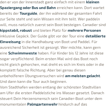
den er von der Innenstadt ganz einfach mit einem
kleinen
Spaziergang oder Bus und Bahn
erreichen kann. Dort wartet
bereits der
Tourguide
, der ihn während der gesamten Fahrt
zur Seite steht und sein Wissen mit ihm teilt. Wer paddeln
will, muss natürlich zuerst sein Boot besteigen. Canadier sind
kippstabil, robust
und bieten Platz für
mehrere Personen
inklusive Gepäck. Der Guide gibt vor der Tour eine
detaillierte
Einweisung
in die Handhabung von Boot und Paddel. Für
ausreichend Sicherheit ist gesorgt. Wer möchte, kann gern
eine
Schwimmweste
haben. Für Kinder bis 12 Jahre ist diese
sogar verpflichtend. Beim ersten Mal wird das Boot noch
nicht gleich gehorchen, mal dreht es sich im Kreis oder in die
komplett falsche Richtung. Aber bei genau diesen
unbeholfenen Übungsversuchen wird
am meisten gelacht
.
Und dann kann die Tour auch beginnen.
Vom Stadthafen werden entlang der schönsten Stadtvillen
am Ufer die ersten Paddelstiche ins Wasser gesetzt. Danach
steuert Dein Herzensmensch sein Canadier-Boot unter dem
monumentalen
Palmgartenwehr
hindurch auf das