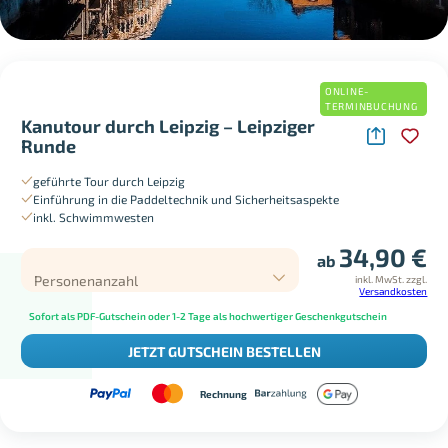
ONLINE-
TERMINBUCHUNG
Kanutour durch Leipzig – Leipziger
Runde
geführte Tour durch Leipzig
Einführung in die Paddeltechnik und Sicherheitsaspekte
inkl. Schwimmwesten
34,90
€
ab
Personenanzahl
inkl. MwSt.
zzgl.
Versandkosten
Sofort als PDF-Gutschein oder 1-2 Tage als hochwertiger Geschenkgutschein
JETZT GUTSCHEIN BESTELLEN
Rechnung