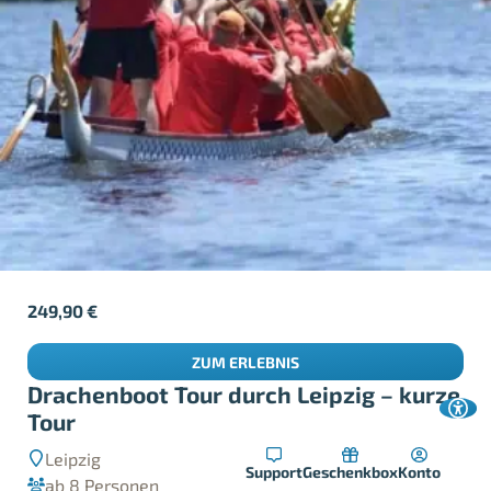
249,90
€
ZUM ERLEBNIS
Drachenboot Tour durch Leipzig – kurze
Tour
Leipzig
Support
Geschenkbox
Konto
ab 8 Personen