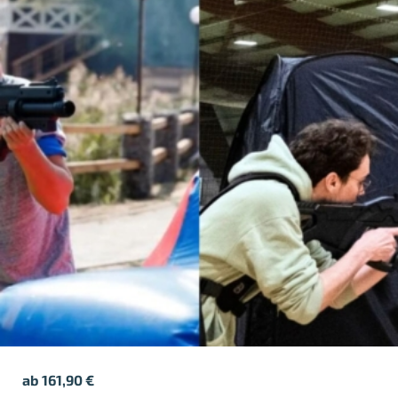
ab
161,90
€