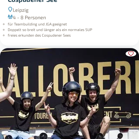
Leipzig
4 - 8 Personen
für Teambuilding und JGA geeignet
Doppelt so breit und länger als ein normales SUP
freies erkunden des Cospudener Sees