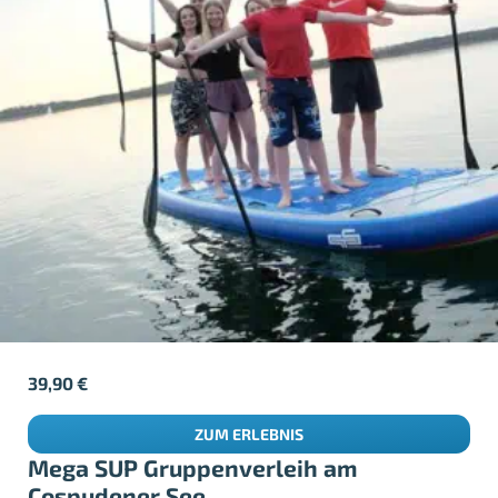
39,90
€
ZUM ERLEBNIS
Mega SUP Gruppenverleih am
Cospudener See