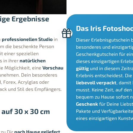
tige Ergebnisse
Das Iris Fotosho
m
professionellen Studio
in
Dieser Erlebnisgutschein b
um die beschenkte Person
besonderes und einzigart
t einer speziellen
Geschenkgutschein für ein 
s in ihrer
natürlichen
dieses einzigartigen Erle
e Möglichkeit, eine
Vorschau
gültig
und in diesem Zeit
unehmen. Dein besonderes
Erlebnis entscheidest. Di
 Forex, Acrylglas oder
liebevoll verpackt
, damit
ck und Stil des Empfängers.
musst. Keine Zeit, auf de
bequem zu Hause sofort n
Geschenk
für Deine Liebs
 auf 30 x 30 cm
Pakete und Verfügbarkeite
eines einzigartigen Kuns
 zu Dir
nach Hause geliefert