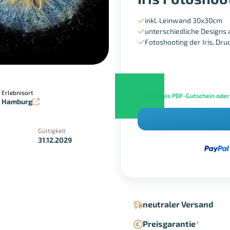
inkl. Leinwand 30x30cm
unterschiedliche Designs
Fotoshooting der Iris, Dr
Erlebnisort
Sofort als PDF-Gutschein oder
Hamburg
Gültigkeit
31.12.2029
in der Geschäftsstelle
Google Pay
neutraler Versand
Preisgarantie
*