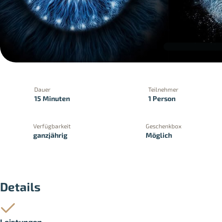
Dauer
Teilnehmer
15 Minuten
1 Person
Verfügbarkeit
Geschenkbox
ganzjährig
Möglich
PayPal
Kreditkartenzahlung
Zahlung 
Details
Leistungen