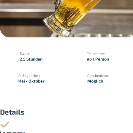
Dauer
Teilnehmer
2,5 Stunden
ab 1 Person
Verfügbarkeit
Geschenkbox
Mai - Oktober
Möglich
PayPal
Kreditkartenzahlung
Zahlung 
Details
Leistungen