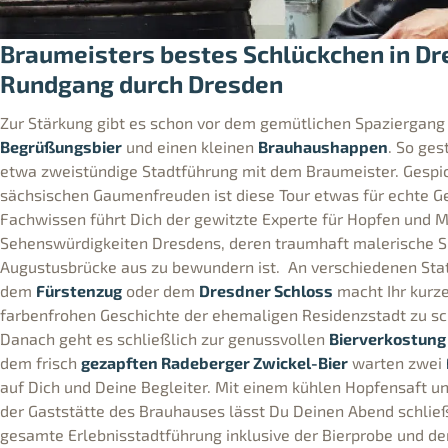
Braumeisters bestes Schlückchen in Dr
Rundgang durch Dresden
Zur Stärkung gibt es schon vor dem gemütlichen Spaziergang 
Begrüßungsbier
und einen kleinen
Brauhaushappen
. So ges
etwa zweistündige Stadtführung mit dem Braumeister. Gespic
sächsischen Gaumenfreuden ist diese Tour etwas für echte G
Fachwissen führt Dich der gewitzte Experte für Hopfen und M
Sehenswürdigkeiten Dresdens, deren traumhaft malerische Si
Augustusbrücke aus zu bewundern ist. An verschiedenen Sta
dem
Fürstenzug
oder dem
Dresdner Schloss
macht Ihr kurze
farbenfrohen Geschichte der ehemaligen Residenzstadt zu s
Danach geht es schließlich zur genussvollen
Bierverkostung
dem frisch
gezapften Radeberger Zwickel-Bier
warten zwei
auf Dich und Deine Begleiter. Mit einem kühlen Hopfensaft u
der Gaststätte des Brauhauses lässt Du Deinen Abend schließl
gesamte Erlebnisstadtführung inklusive der Bierprobe und d