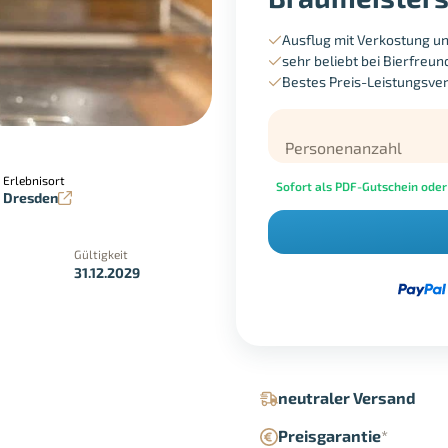
Ausflug mit Verkostung 
sehr beliebt bei Bierfreu
Bestes Preis-Leistungsver
Personenanzahl
Erlebnisort
Sofort als PDF-Gutschein oder
Dresden
Gültigkeit
31.12.2029
in der Geschäftsstelle
Google Pay
neutraler Versand
Preisgarantie
*