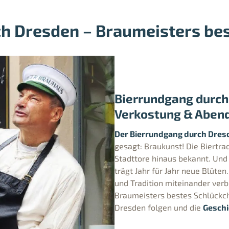
h Dresden – Braumeisters be
Bierrundgang durch
Verkostung & Aben
Der Bierrundgang durch Dres
gesagt: Braukunst! Die Biertra
Stadttore hinaus bekannt. Und 
trägt Jahr für Jahr neue Blüte
und Tradition miteinander ver
Braumeisters bestes Schlückch
Dresden folgen und die
Geschi