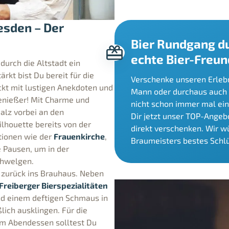
esden – Der
Bier Rundgang du
echte Bier-Freu
durch die Altstadt ein
tärkt bist Du bereit für die
Verschenke unseren Erlebn
kt mit lustigen Anekdoten und
Mann oder durchaus auch 
enießer! Mit Charme und
nicht schon immer mal ein
alz vorbei an den
Dir jetzt unser TOP-Angebo
lhouette bereits von der
direkt verschenken. Wir w
tionen wie der
Frauenkirche
,
Braumeisters bestes Schl
 Pausen, um in der
chwelgen.
zurück ins Brauhaus. Neben
Freiberger Bierspezialitäten
nd einem deftigen Schmaus in
ich ausklingen. Für die
em Abendessen solltest Du