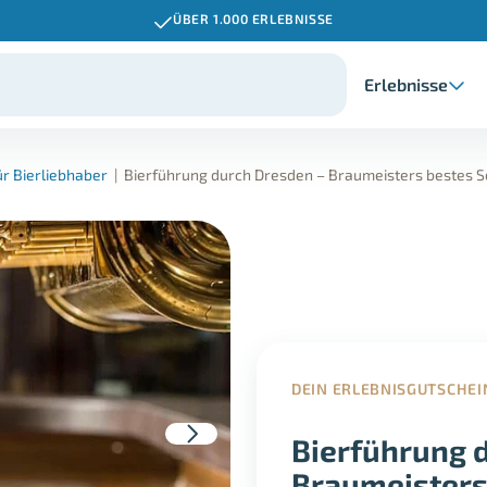
ÜBER 1.000 ERLEBNISSE
Erlebnisse
r Bierliebhaber
|
Bierführung durch Dresden – Braumeisters bestes 
DEIN ERLEBNISGUTSCHEI
Bierführung 
Braumeisters